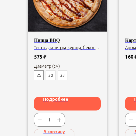
Пицца BBQ
Карт
Тесто для пиццы, курица, бекон,
Аром
пепперони, моцарелла, соус
карт
красный, соус барбекю.
допол
575
₽
160
Диаметр (см)
25
30
33
Подробнее
В корзину