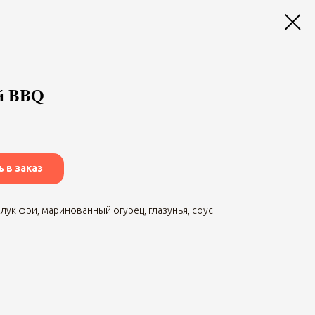
й BBQ
 в заказ
 лук фри, маринованный огурец, глазунья, соус