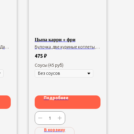
Цыпа карри + фри
 Дабл
Булочка, две куриные котлеты,
ц.
двойной сыр чеддер, творожно-
сливочный сыр, лук фри,
475
₽
маринованный огурец, соус
карри, томат, салат айсберг.
Соусы (45 руб)
Подробнее
В корзину