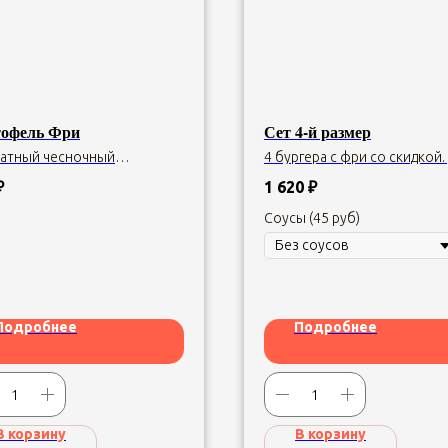
офель Фри
Сет 4-й размер
атный чесночный
4 бургера с фри со скидкой.
офель фри — идеальное
Чиз, Английский, Мексикане
нение к бургеру.
Русский
₽
1 620
₽
Соусы (45 руб)
Подробнее
Подробнее
В корзину
В корзину