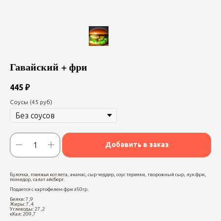
Гавайский + фри
445
₽
Соусы (45 руб)
Добавить в заказ
Булочка, говяжья котлета, ананас, сыр чеддер, соус терияки, творожный сыр, лук фри,
помидор, салат айсберг.
Подается с картофелем фри ±50гр.
Белки: 7,9
Жиры: 7,4
Углеводы: 27,2
кКал: 209,7