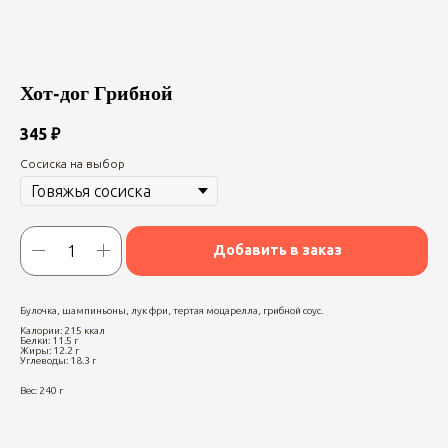
Хот-дог Грибной
345
₽
Сосиска на выбор
Добавить в заказ
Булочка, шампиньоны, лук фри, тертая моцарелла, грибной соус.
Калории: 215 ккал
Белки: 11.5 г
Жиры: 12.2 г
Углеводы: 18.3 г
Вес: 240 г