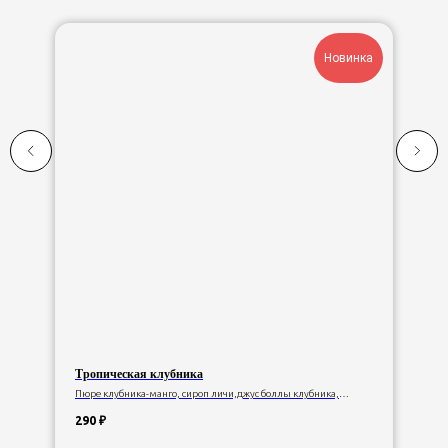
Новинка
Тропическая клубника
Пюре клубника-манго, сироп личи,джус боллы клубника,
лимонный сок, газированная вода.
290
₽